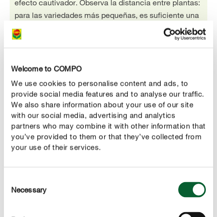
efecto cautivador. Observa la distancia entre plantas:
para las variedades más pequeñas, es suficiente una
distancia de 30 a 40 cm. Las variedades más grandes
requieren una separación entre plantas de 70 a 100
cm para poder desarrollarse bien.
Welcome to COMPO
We use cookies to personalise content and ads, to
provide social media features and to analyse our traffic.
We also share information about your use of our site
CUIDAR ADECUADAMENTE
with our social media, advertising and analytics
Cuidados de las dalias
partners who may combine it with other information that
you’ve provided to them or that they’ve collected from
your use of their services.
Riego:
Las dalias requieren, en cierta medida, más cuidados
que la otras plantas, pero nos recompensan con una
Consent
floración particularmente prolongada. Las plantas con
Necessary
Selection
flores necesitan más agua en verano, por lo que hay que
regarlas suficientemente. Riega las plantas en macetas