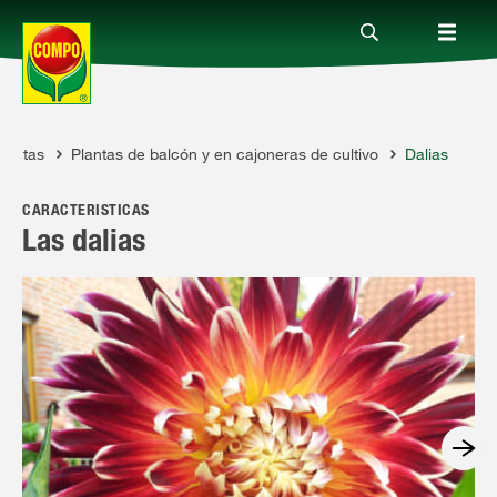
lantas
Plantas de balcón y en cajoneras de cultivo
Dalias
Productos
CARACTERÍSTICAS
Consejos
Las dalias
Mundo Compo
Servicio
Quienes somos