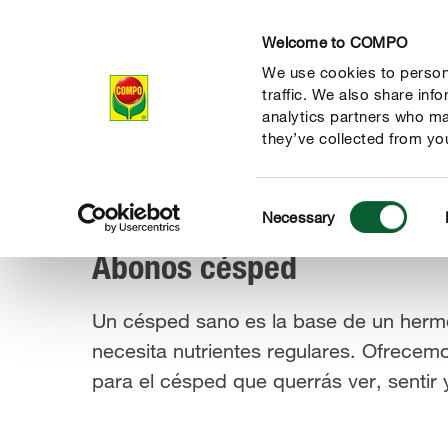
Welcome to COMPO
We use cookies to persona
Productos
Con
traffic. We also share inf
analytics partners who ma
they’ve collected from you
Consent
Productos
Cuidados del césped
Abonos césped
Necessary
COMPO
Selection
Abonos césped
Un césped sano es la base de un hermo
necesita nutrientes regulares. Ofrecemo
para el césped que querrás ver, sentir 