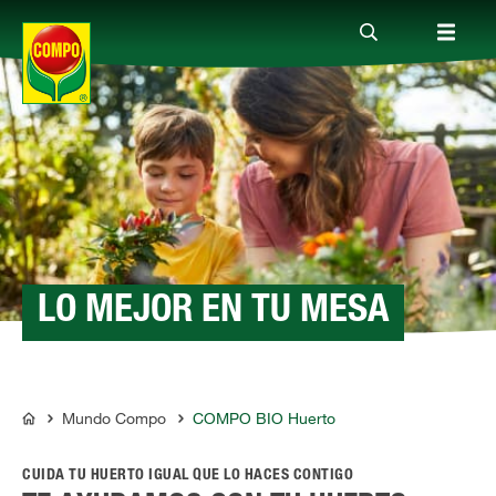
Productos
Consejos
Mundo Compo
LO MEJOR EN TU MESA
Servicio
Mundo Compo
COMPO BIO Huerto
COMPO
Quienes somos
CUIDA TU HUERTO IGUAL QUE LO HACES CONTIGO