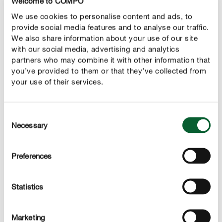
Welcome to COMPO
We use cookies to personalise content and ads, to
NUTRE TU PEQUEÑO HUERTO CON
provide social media features and to analyse our traffic.
ABONOS LÍQUIDOS
We also share information about your use of our site
Tenemos todo tipo de abonos líquidos perfectos para el
with our social media, advertising and analytics
partners who may combine it with other information that
cultivo de tus plantas comestibles con ingredientes
you’ve provided to them or that they’ve collected from
100% vegetales. Estos productos son perfectos para
your use of their services.
aquellos que cultivan su huerto en pequeños espacios y
son de fácil aplicación gracias a su dosificador, se
mezclan muy fácilmente con el agua. Su acción es
Consent
inmediata y el uso de fertilizante refuerza la resistencia
Necessary
Selection
a las enfermedades y plagas que puedan contraer tus
plantas.
Preferences
Statistics
Marketing