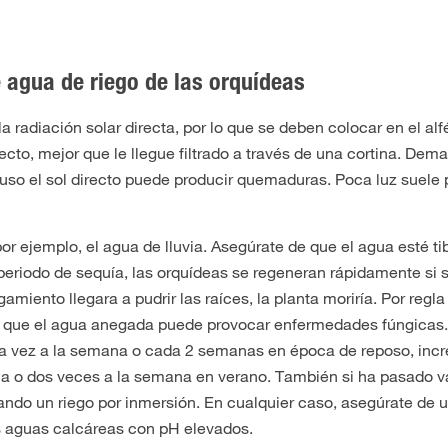
 agua de riego de las orquídeas
a radiación solar directa, por lo que se deben colocar en el al
irecto, mejor que le llegue filtrado a través de una cortina. De
cluso el sol directo puede producir quemaduras. Poca luz suele
or ejemplo, el agua de lluvia. Asegúrate de que el agua esté ti
eriodo de sequía, las orquídeas se regeneran rápidamente si s
iento llegara a pudrir las raíces, la planta moriría. Por regla
, ya que el agua anegada puede provocar enfermedades fúngicas
una vez a la semana o cada 2 semanas en época de reposo, inc
na o dos veces a la semana en verano. También si ha pasado v
ando un riego por inmersión. En cualquier caso, asegúrate de 
as aguas calcáreas con pH elevados.