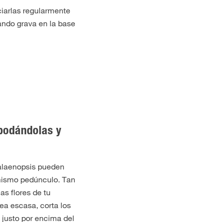
ciarlas regularmente
ndo grava en la base
podándolas y
alaenopsis pueden
 mismo pedúnculo. Tan
s flores de tu
sea escasa, corta los
s justo por encima del