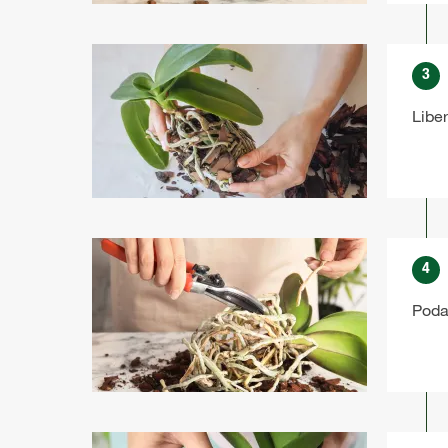
3
Liber
4
Poda