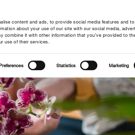
lise content and ads, to provide social media features and to
sejos
Mundo Compo
Servicio
Quienes somos
ormation about your use of our site with our social media, adver
y combine it with other information that you’ve provided to th
r use of their services.
Preferences
Statistics
Marketing