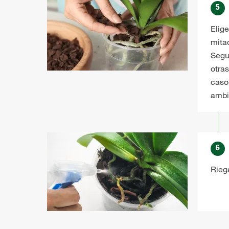
5
Elig
mita
Segu
otra
caso
ambie
6
Riega