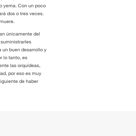
do yema. Con un poco
ará dos o tres veces.
 muere.
tan únicamente del
 suministrarles
 un buen desarrollo y
 lo tanto, es
ente las orquídeas,
dad, por eso es muy
 siguiente de haber