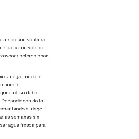
féizar de una ventana
masiada luz en verano
 provocar coloraciones
bia y riega poco en
e riegan
 general, se debe
. Dependiendo de la
rementando el riego
arias semanas sin
usar agua fresca para