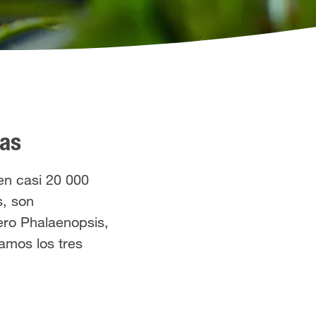
eas
en casi 20 000
s, son
ero Phalaenopsis,
amos los tres