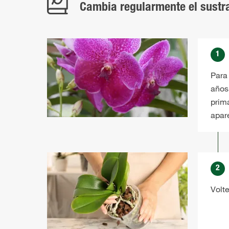
Cambia regularmente el sustra
1
Para
años
prima
apar
2
Volt