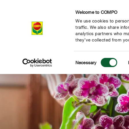
Welcome to COMPO
We use cookies to persona
Productos
Con
traffic. We also share inf
analytics partners who ma
they’ve collected from you
Consent
Necessary
Selection