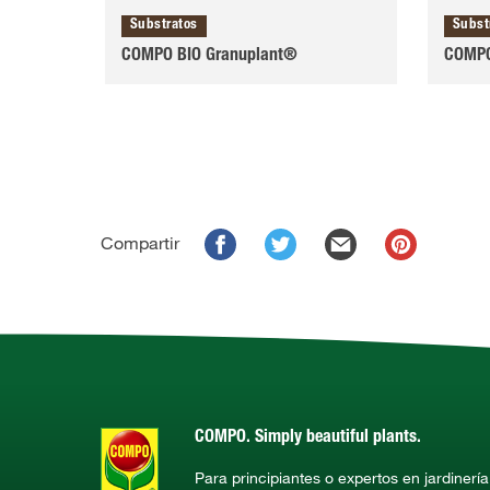
Substratos
Subst
COMPO BIO Granuplant®
COMPO 
Compartir
COMPO. Simply beautiful plants.
Para principiantes o expertos en jardinerí