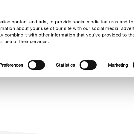
lise content and ads, to provide social media features and to
sejos
Mundo Compo
Servicio
Quienes somos
ormation about your use of our site with our social media, adver
y combine it with other information that you’ve provided to th
r use of their services.
Preferences
Statistics
Marketing