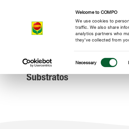
Welcome to COMPO
We use cookies to persona
Productos
Con
traffic. We also share inf
analytics partners who ma
they’ve collected from you
Consent
Productos
Substratos
Necessary
COMPO
Selection
Substratos