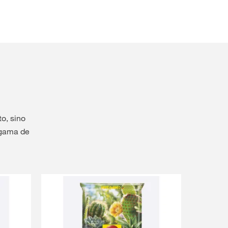
o, sino
 gama de