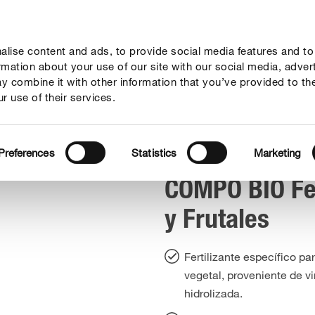
lise content and ads, to provide social media features and to
sejos
Mundo Compo
Servicio
Quienes somos
ormation about your use of our site with our social media, adver
y combine it with other information that you’ve provided to th
r use of their services.
PO BIO Fertilizante Huerto y Frutales
Preferences
Statistics
Marketing
COMPO BIO Fer
y Frutales
Fertilizante específico pa
vegetal, proveniente de v
hidrolizada.