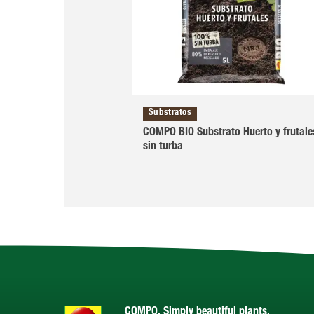
Substratos
COMPO BIO Substrato Huerto y frutale
sin turba
COMPO. Simply beautiful plants.