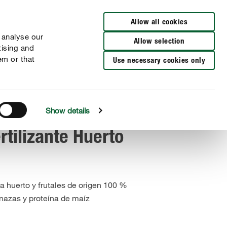
Busca una tienda
Allow all cookies
 analyse our
Allow selection
tising and
em or that
Use necessary cookies only
Show details
tilizante Huerto
ra huerto y frutales de origen 100 %
inazas y proteína de maíz