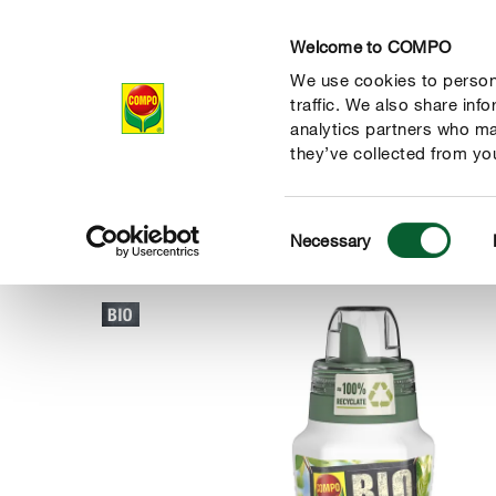
Welcome to COMPO
We use cookies to persona
Productos
Con
traffic. We also share inf
analytics partners who ma
they’ve collected from you
Consent
Productos
Fertilizantes y Cuidado de la hoja
BIO
COM
Necessary
COMPO
Selection