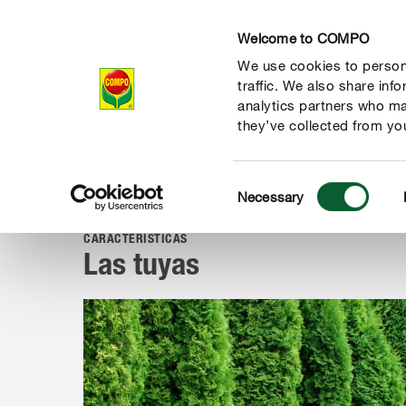
Welcome to COMPO
We use cookies to persona
Productos
Con
traffic. We also share inf
analytics partners who ma
they’ve collected from you
Consent
Consejos
Plantas
Plantas de jardín
Las tuyas
Necessary
COMPO
Selection
CARACTERÍSTICAS
Las tuyas