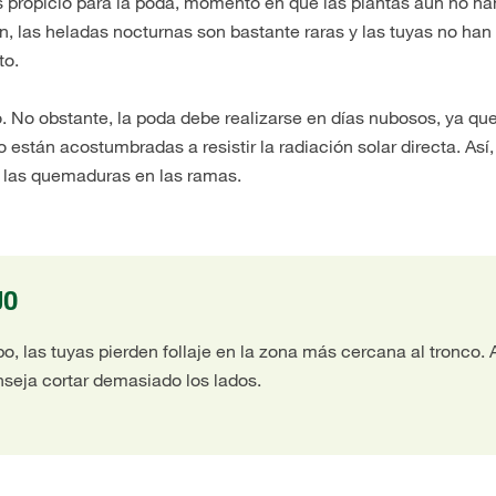
s propicio para la poda, momento en que las plantas aún no ha
, las heladas nocturnas son bastante raras y las tuyas no han
to.
 No obstante, la poda debe realizarse en días nubosos, ya que
están acostumbradas a resistir la radiación solar directa. Así,
 las quemaduras en las ramas.
JO
o, las tuyas pierden follaje en la zona más cercana al tronco. 
nseja cortar demasiado los lados.