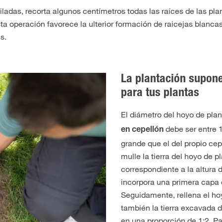
filadas, recorta algunos centímetros todas las raíces de las pl
a operación favorece la ulterior formación de raicejas blancas
s.
La plantación supon
para tus plantas
El diámetro del hoyo de pla
debe ser entre 
en cepellón
grande que el del propio cep
mulle la tierra del hoyo de p
correspondiente a la altura 
incorpora una primera capa 
Seguidamente, rellena el ho
también la tierra excavada de
en una proporción de 1:2. Pa