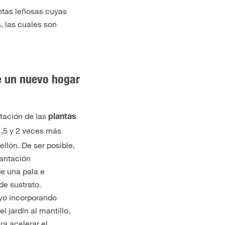
antas leñosas cuyas
, las cuales son
e un nuevo hogar
ntación de las
plantas
1,5 y 2 veces más
ellón. De ser posible,
lantación
de una pala e
de sustrato.
yo incorporando
l jardín al mantillo,
ra acelerar el