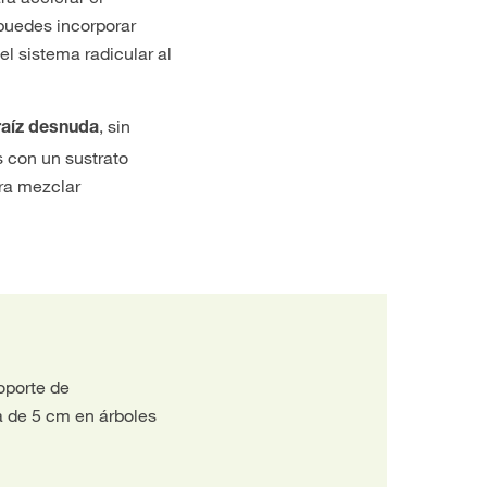
 puedes incorporar
l sistema radicular al
, sin
raíz desnuda
s con un sustrato
ara mezclar
oporte de
a de 5 cm en árboles