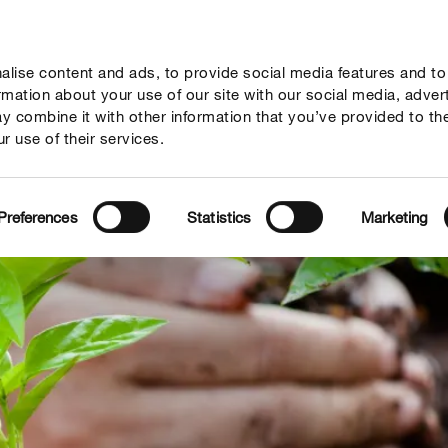
lise content and ads, to provide social media features and to
sejos
Mundo Compo
Servicio
Quienes somos
ormation about your use of our site with our social media, adver
y combine it with other information that you’ve provided to th
r use of their services.
Preferences
Statistics
Marketing