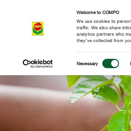
Welcome to COMPO
We use cookies to persona
Productos
Con
traffic. We also share inf
analytics partners who ma
they’ve collected from you
Consent
Necessary
Selection