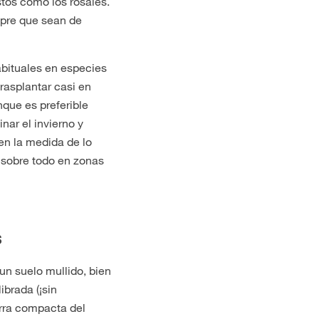
stos como los rosales.
mpre que sean de
abituales en especies
rasplantar casi en
nque es preferible
inar el invierno y
 en la medida de lo
, sobre todo en zonas
s
 un suelo mullido, bien
brada (¡sin
erra compacta del