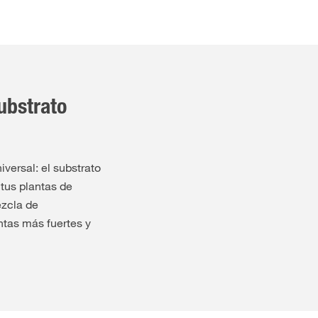
bstrato
rsal: el substrato
 tus plantas de
ezcla de
ntas más fuertes y