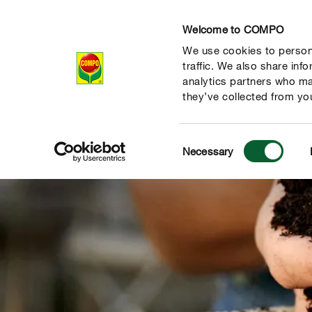
Welcome to COMPO
We use cookies to persona
Productos
Con
traffic. We also share inf
analytics partners who ma
they’ve collected from you
Consent
Necessary
Selection