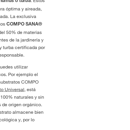
. Estos
humus o turba
ra óptima y aireada,
ada. La exclusiva
tos
COMPO SANA®
del 50% de materias
tes de la jardinería y
 y turba certificada por
esponsable.
uedes utilizar
os. Por ejemplo el
 substratos COMPO
o Universal
, está
 100% naturales y sin
 de origen orgánico
.
strato almacene bien
cológica y, por lo