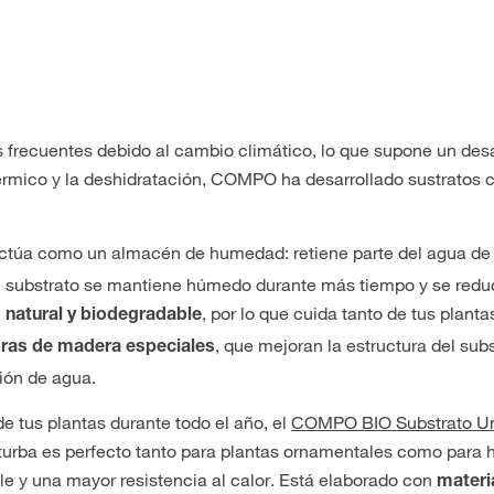
 frecuentes debido al cambio climático, lo que supone un desa
 térmico y la deshidratación, COMPO ha desarrollado sustratos
túa como un almacén de humedad: retiene parte del agua de r
el substrato se mantiene húmedo durante más tiempo y se redu
, por lo que cuida tanto de tus plant
 natural y biodegradable
, que mejoran la estructura del sub
bras de madera especiales
ión de agua.
e tus plantas durante todo el año, el
COMPO BIO Substrato Un
 turba es perfecto tanto para plantas ornamentales como para ho
e y una mayor resistencia al calor. Está elaborado con
materi