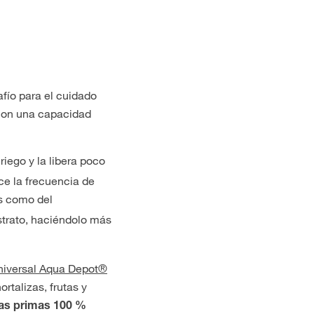
fío para el cuidado
 con una capacidad
iego y la libera poco
ce la frecuencia de
as como del
strato, haciéndolo más
iversal Aqua Depot®
rtalizas, frutas y
as primas 100 %