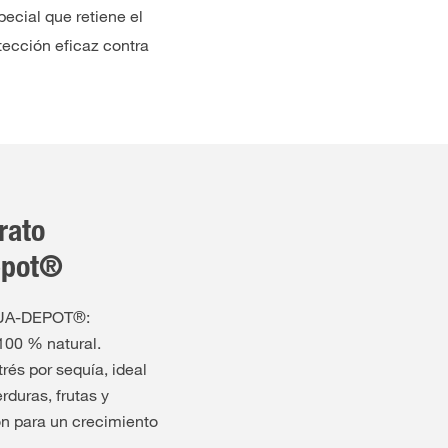
ecial que retiene el
tección eficaz contra
rato
epot®
QUA-DEPOT®:
 100 % natural.
rés por sequía, ideal
rduras, frutas y
ión para un crecimiento