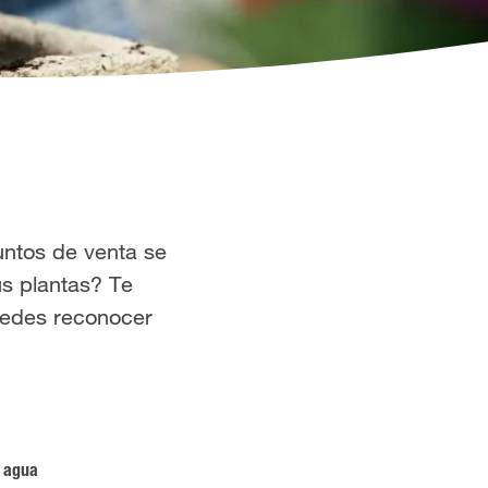
untos de venta se
us plantas? Te
uedes reconocer
e agua