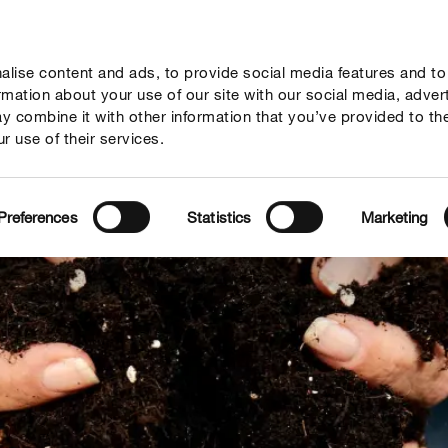
lise content and ads, to provide social media features and to
sejos
Mundo Compo
Servicio
Quienes somos
ormation about your use of our site with our social media, adver
y combine it with other information that you’ve provided to th
r use of their services.
Preferences
Statistics
Marketing