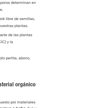
s poros determinan en
e.
té libre de semillas,
uestras plantas.
parte de las plantas
IC) y la
lo perlita, abono,
aterial orgánico
uesto por materiales