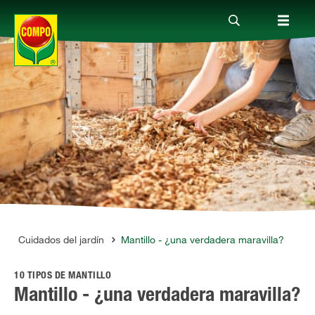
Productos
Consejos
Mundo Compo
Servicio
n
Cuidados del jardín
Mantillo - ¿una verdadera maravilla?
10 TIPOS DE MANTILLO
Quienes somos
Mantillo - ¿una verdadera maravilla?