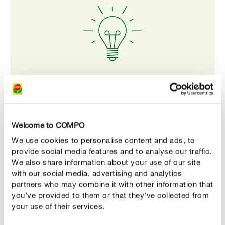
Vístete debidamente con ropas de protección para
aplicar los productos fitosanitarios
Para aplicar estos productos, usa preferiblemente
ropa de manga larga, pantalones, calzado cerrado y
Welcome to COMPO
guantes. También puedes usar gafas de protección y
We use cookies to personalise content and ads, to
sombrero, siempre observando las instrucciones.
provide social media features and to analyse our traffic.
We also share information about your use of our site
with our social media, advertising and analytics
partners who may combine it with other information that
you’ve provided to them or that they’ve collected from
your use of their services.
Ten en cuenta lo siguiente para la aplicación de los