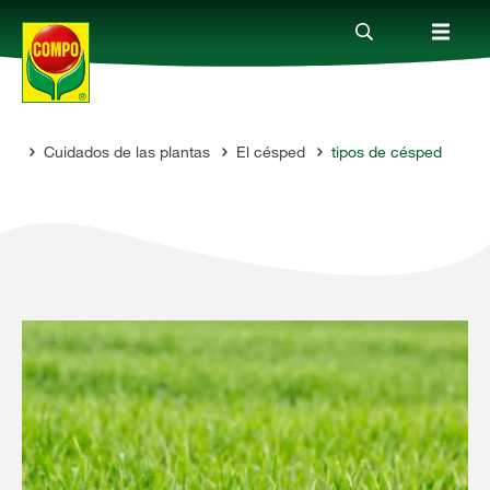
jos
Cuidados de las plantas
El césped
tipos de césped
Productos
Consejos
Mundo Compo
Servicio
Quienes somos