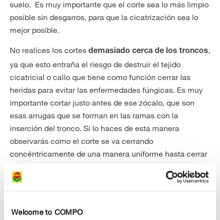
suelo. Es muy importante que el corte sea lo más limpio
posible sin desgarros, para que la cicatrización sea lo
mejor posible.
No realices los cortes
,
demasiado cerca de los troncos
ya que esto entraña el riesgo de destruir el tejido
cicatricial o callo que tiene como función cerrar las
heridas para evitar las enfermedades fúngicas. Es muy
importante cortar justo antes de ese zócalo, que son
esas arrugas que se forman en las ramas con la
inserción del tronco. Si lo haces de esta manera
observarás como el corte se va cerrando
concéntricamente de una manera uniforme hasta cerrar
la herida.
Además, ¡asegúrate de
no podar demasiado lejos de
Así, evitarás la formación de muñones
los troncos!
Welcome to COMPO
demasiado grandes. Consecuencias: los hongos o las