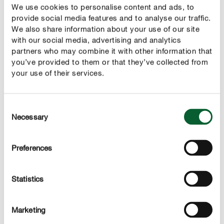
We use cookies to personalise content and ads, to
bacterias saprógenos (que favorecen la formación de
provide social media features and to analyse our traffic.
moho) podrían infestar las ramas con mayor facilidad y,
We also share information about your use of our site
seguidamente, destruirlas.
with our social media, advertising and analytics
partners who may combine it with other information that
you’ve provided to them or that they’ve collected from
your use of their services.
Consent
Necessary
Selection
Preferences
Statistics
Marketing
Acortar las ramas