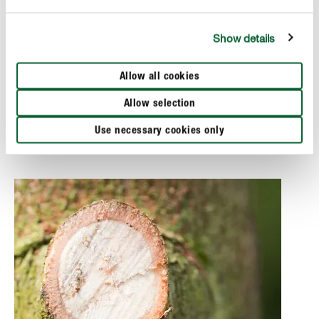
Cuando buscamos acortar o desviar una rama, pero sin
eliminarla desde su inserción con el tronco, debemos
Show details
buscar lo que se llama un tirasavias, una rama de al
menos un tercio del diámetro de la rama que deseamos
Allow all cookies
acortar, el corte tiene que ser plano y paralelo a la rama
que vamos a utilizar para desviar. Respetando
Allow selection
igualmente esas arrugas que se forman en la zona de
Use necessary cookies only
inserción para que la cicatrización sea lo mejor posible.