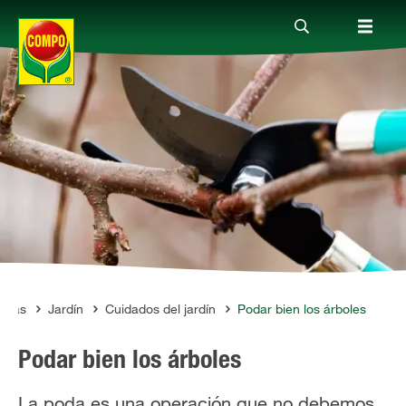
Productos
Consejos
Mundo Compo
Servicio
antas
Jardín
Cuidados del jardín
Podar bien los árboles
Podar bien los árboles
Quienes somos
La poda es una operación que no debemos