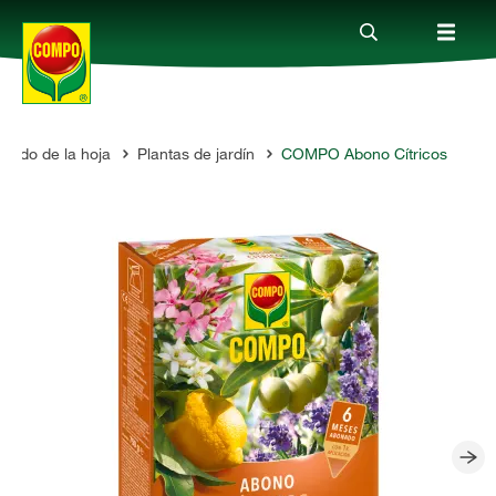
uidado de la hoja
Plantas de jardín
COMPO Abono Cítricos
Productos
Consejos
Mundo Compo
Servicio
Quienes somos