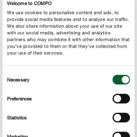
Welcome to COMPO
liberan sus nutrientes más tarde, los nutrientes son
We use cookies to personalise content and ads, to
gradualmente disponibles hasta 6 meses de
provide social media features and to analyse our traffic.
duración.
We also share information about your use of our site
with our social media, advertising and analytics
partners who may combine it with other information that
you’ve provided to them or that they’ve collected from
your use of their services.
DESCRIPCIÓN DEL PRODUCTO
Consent
USO
Necessary
Selection
DETALLES TÉCNICOS
Preferences
PREGÚNTANOS SOBRE EL PRODUCTO
Statistics
Quizás te interesen alguno de estos productos
Marketing