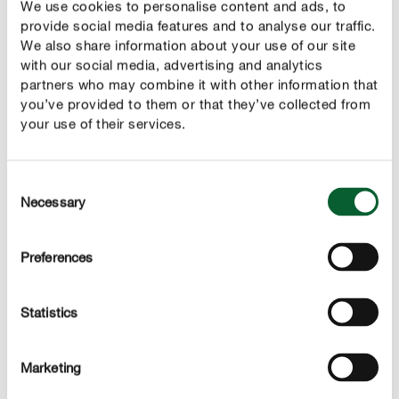
We use cookies to personalise content and ads, to
Producto apto para su uso en agricultura ecológica
provide social media features and to analyse our traffic.
We also share information about your use of our site
with our social media, advertising and analytics
partners who may combine it with other information that
you’ve provided to them or that they’ve collected from
your use of their services.
DESCRIPCIÓN DEL PRODUCTO
USO
Consent
Necessary
Selection
DETALLES TÉCNICOS
Preferences
PREGÚNTANOS SOBRE EL PRODUCTO
Statistics
Quizás te interesen alguno de estos productos
Marketing