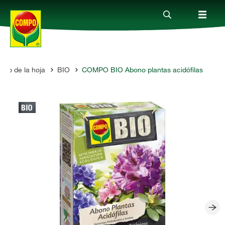
dado de la hoja
BIO
COMPO BIO Abono plantas acidófilas
Productos
Consejos
Mundo Compo
Servicio
Quienes somos