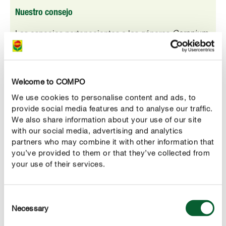
Nuestro consejo
Las especies pertenecientes a los géneros
Geranium
y
Pelargonium
se caracterizan por su prolongada y
muy intensa floración que se extiende
significativamente. Exceptuando las variedades
Welcome to COMPO
autolimpiables, se deben eliminar los tallos florales
We use cookies to personalise content and ads, to
tras la floración cortándolos en la base.
provide social media features and to analyse our traffic.
We also share information about your use of our site
with our social media, advertising and analytics
partners who may combine it with other information that
you’ve provided to them or that they’ve collected from
CUIDAR ADECUADAMENTE
your use of their services.
Cuidados de los geranios
Riego:
Consent
Necessary
Selection
Estas plantas de esplendorosa floración necesitan
mucha agua en verano. El sustrato debe mantenerse