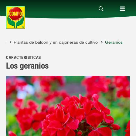
ntas
Plantas de balcón y en cajoneras de cultivo
Geranios
Productos
CARACTERÍSTICAS
Consejos
Los geranios
Mundo Compo
Servicio
Quienes somos