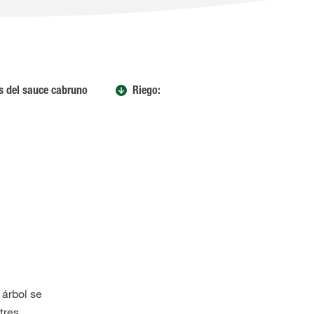
s del sauce cabruno
Riego:
 árbol se
tres.