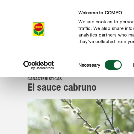
Welcome to COMPO
We use cookies to persona
Productos
Con
traffic. We also share inf
analytics partners who ma
they’ve collected from you
Consent
Consejos
Plantas
Plantas de jardín
El sauce cabrun
Necessary
COMPO
Selection
CARACTERÍSTICAS
El sauce cabruno