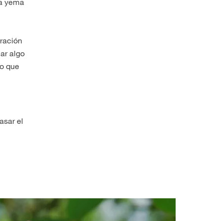
la yema
oración
ar algo
lo que
asar el