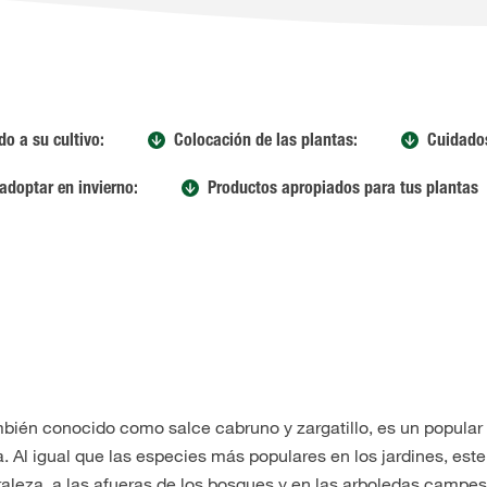
o a su cultivo:
Colocación de las plantas:
Cuidado
adoptar en invierno:
Productos apropiados para tus plantas
ambién conocido como salce cabruno y zargatillo, es un popular
 Al igual que las especies más populares en los jardines, este
raleza, a las afueras de los bosques y en las arboledas campes