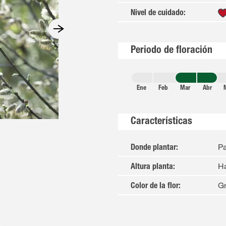
Nivel de cuidado
:
Periodo de floración
Ene
Feb
Mar
Abr
Características
Pa
Donde plantar
:
H
Altura planta
:
Gr
Color de la flor
: