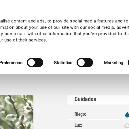
lise content and ads, to provide social media features and to
sejos
Mundo Compo
Servicio
Quienes somos
ormation about your use of our site with our social media, adver
y combine it with other information that you’ve provided to th
r use of their services.
o
Preferences
Statistics
Marketing
Cuidados
Riego
:
Luz
: