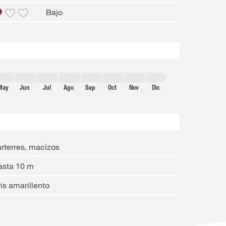
Bajo
May
Jun
Jul
Ago
Sep
Oct
Nov
Dic
rterres, macizos
asta 10 m
is amarillento